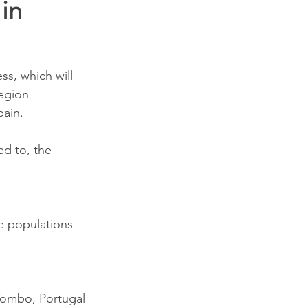
in 
region 
ain. 
e populations 
 Tombo, Portugal