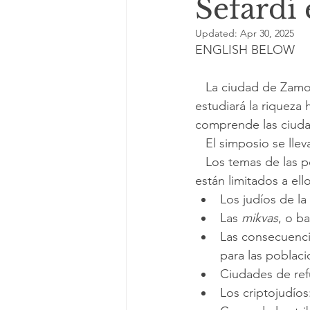
Sefardí
Updated:
Apr 30, 2025
ENGLISH BELOW
   La ciudad de Zamora, España, será la sede del 13 Congreso Internacional Sefardí, que 
estudiará la riqueza 
comprende las ciudad
   El simposio se ll
   Los temas de las ponencias que se solicitan para el Congreso pueden incluir, aunque no 
están limitados a ello
Los judíos de la
Las 
mikvas
, o ba
Las consecuenci
para las poblac
Ciudades de ref
Los criptojudíos