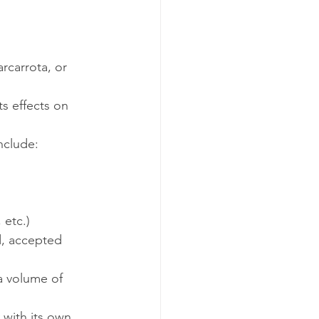
rcarrota, or 
s effects on 
nclude:
 etc.)