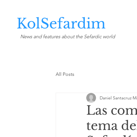
KolSefardim
News and features about the Sefardic world
All Posts
Daniel Santacruz
Ma
Las com
tema de