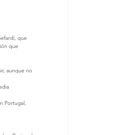
gión que 
 
edia
n Portugal, 