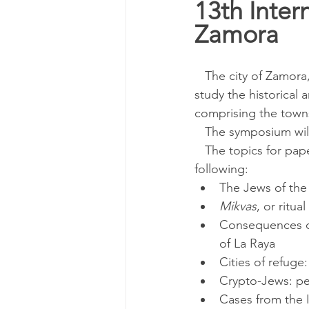
13th Inter
Zamora
   The city of Zamora, Spain, will host the 13th International Sephardic Congress, which will 
study the historical 
comprising the towns
   The symposium wil
   The topics for papers requested by the Congress include, but are not limited to, the 
following:
The Jews of the
Mikvas
, or ritua
Consequences of 
of La Raya
Cities of refuge
Crypto-Jews: per
Cases from the I