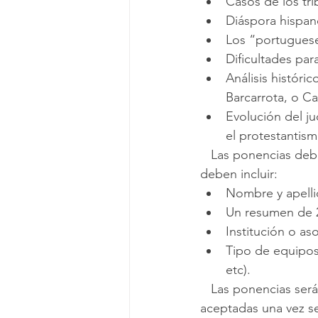
Casos de los tri
Diáspora hispa
Los “portuguese
Dificultades par
Análisis históri
Barcarrota, o Ca
Evolución del ju
el protestantis
   Las ponencias deben ser enviadas a centrocampanton@gmail.com antes del 1 de junio y 
deben incluir:
Nombre y apelli
Un resumen de 2
Institución o a
Tipo de equipos 
etc).
   Las ponencias serán leídas por un comité de especialistas y podrán ser aceptadas, 
aceptadas una vez se