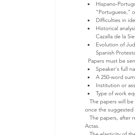
Hispano-Portugu
"Portuguese," o
Difficulties in 
Historical analy
Cazalla de la Sie
Evolution of Jud
Spanish Protest
  Papers must be s
Speaker's full 
A 250-word summ
Institution or a
Type of work eq
   The papers will be read by a committee of specialists and may be accepted, accepted 
once the suggested 
   The papers, after review by their authors and editors, may be published in a volume of 
Actas.
   The elasticity of the border over hundreds of years has resulted in a society with its own 