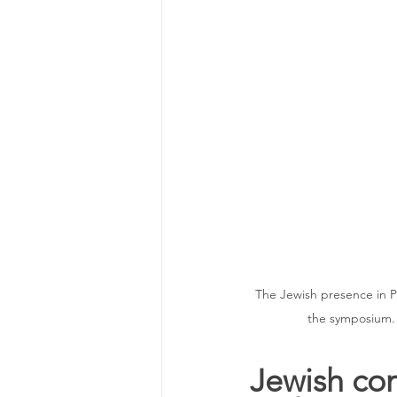
 The Jewish presence in Porto, a Portuguese city on the Douro River, is one of the suggested topics to be studied in 
the symposium. 
Jewish com