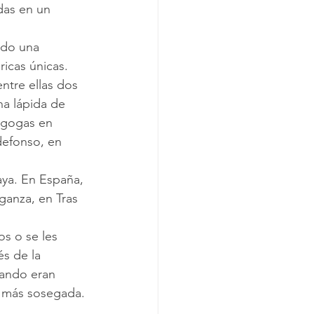
das en un 
icas únicas. 
na lápida de 
agogas en 
defonso, en 
ganza, en Tras 
és de la 
uando eran 
a más sosegada.