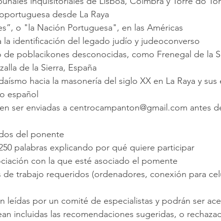
bunales inquisitoriales de Lisboa, Coímbra y Torre do T
noportuguesa desde La Raya
s”, o "la Nación Portuguesa", en las Américas
a la identificación del legado judío y judeoconverso
co de poblacikones desconocidas, como Frenegal de la Si
zalla de la Sierra, España
daísmo hacia la masonería del siglo XX en La Raya y sus 
mo español
dos del ponente
50 palabras explicando por qué quiere participar
sociación con la que esté asociado el pomente
de trabajo requeridos (ordenadores, conexión para celul
an incluidas las recomendaciones sugeridas, o rechazad