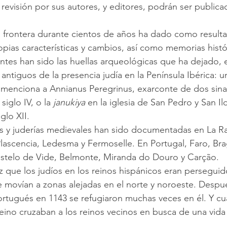
revisión por sus autores, y editores, podrán ser publica
pias características y cambios, así como memorias histór
antiguos de la presencia judía en la Península Ibérica: u
 menciona a Annianus Peregrinus, exarconte de dos sin
iglo IV, o la 
janukiya
 en la iglesia de San Pedro y San Il
glo XII.
Plascencia, Ledesma y Fermoselle. En Portugal, Faro, Bra
astelo de Vide, Belmonte, Miranda do Douro y Carção.
, se movían a zonas alejadas en el norte y noroeste. Despu
ortugués en 1143 se refugiaron muchas veces en él. Y c
eino cruzaban a los reinos vecinos en busca de una vid