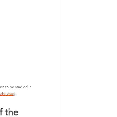
cake.com
)
.
 the 