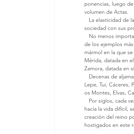
ponencias, luego de 
volumen de Actas.
   La elasticidad de la frontera durante cientos de años ha dado como resultado una 
sociedad con sus pro
   No menos importantes han sido las huellas arqueológicas que ha dejado, entre ellas dos 
de los ejemplos más 
mármol en la que se
Mérida, datada en el s
Zamora, datada en si
   Decenas de aljamas y juderías medievales han sido documentadas en La Raya. En España, 
Lepe, Tui, Cáceres, 
os Montes, Elvas, C
   Por siglos, cada vez que los judíos en los reinos hispánicos eran perseguidos o se les 
hacía la vida difícil
creación del reino p
hostigados en este r