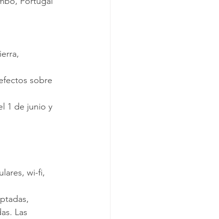
ombo, Portugal 
erra, 
efectos sobre 
ares, wi-fi, 
as. Las 