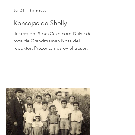
Jun 26
3 min read
Konsejas de Shelly
Ilustrasion. StockCake.com Dulse de
roza de Grandmaman Nota del
redaktor: Prezentamos oy el treser
kapítulo del livro Dulse de roza de
Grandmaman, en ladino i inglez, por
Yossi Suede i traduksion Shelly Roza
Swed. Puvlikado kon el apoyo de la
Autoridad Nacional del Ladino i kon el
apoyo de Fania i Bondi Roza.
Yerushalayim, 2026. El livro de puede
merkar en el Sentro Menachem Begin,
en Yerushalayim, o en amazon.com.
Editor’s note: We present today the
third chapter of th