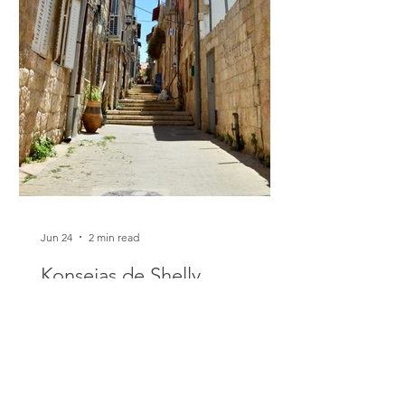
Editor’s note: We present today the
second chapter of
Jun 24
2 min read
Konsejas de Shelly
Kaye de Nahlaot. Daniel Santacruz
Dulse de roza de Grandmaman Nota
del redaktor: Prezentamos aki los tres
primeros kapítulos del livro Dulse de
roza de Grandmaman, en ladino i