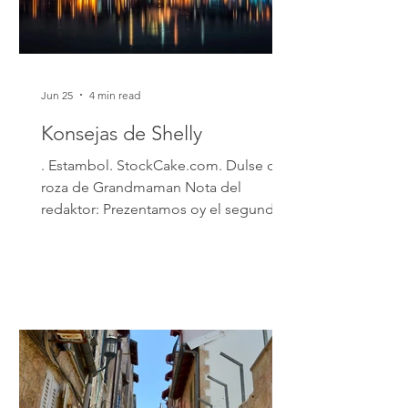
de Haifa. Era el ra
Jun 25
4 min read
Konsejas de Shelly
. Estambol. StockCake.com. Dulse de
roza de Grandmaman Nota del
redaktor: Prezentamos oy el segundo
kapítulo del livro Dulse de roza de
Grandmaman, en ladino i inglez, por
Yossi Suede i traduksion Shelly Roza
Swed. Puvlikado kon el apoyo de la
Autoridad Nacional del Ladino i kon el
apoyo de Fania i Bondi Roza.
Yerushalayim, 2026. El livro de puede
merkar en el Sentro Menachem Begin,
en Yerushalayim, o en amazon.com.