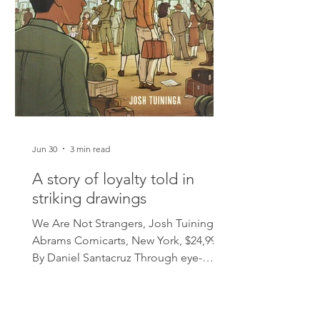
Jun 30
3 min read
A story of loyalty told in
striking drawings
We Are Not Strangers, Josh Tuininga,
Abrams Comicarts, New York, $24,99.
By Daniel Santacruz Through eye-
catching drawings, author Josh
Tuininga delves into the life of two
unlikely characters, Marco Calvo, a