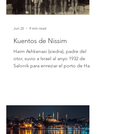
Jun 25
9 min read
Kuentos de Nissim
Haim Ashkenasi (siedra), padre del
otor, suvio a Israel al anyo 1932 de
Salonik para enreziar el porto de Haifa.
Era el rav, hazan i fondador, kon otros,
del kal Shevet Ahim Selonikaim en esa
sivdad. El kal de mi chikez Por Nissim
Ashkenazi El penserio sovre el kal en
mi chikes me traye sentimentos de
ermozura, santidad, respekto i honor
de uno al otro. Mi padre, Haim
Ashkenasi, d.b.m., suvio a Israel al anyo
1932 de Salonik para enreziar el porto