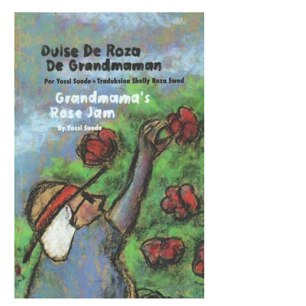
second-generation Sefardic Jew with
ancestors from Turkey, and Sam
Akiyama, an American of Japanese
descent from the Seattle area.
Tuininga, a designer and artist who
lives in Washington State, has given us
an amazing graphic novel, inspired by
a true story. By using