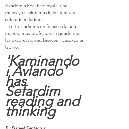
Akademia Real Espanyola, una 
maraviyoza akdama de la literatura 
sefaradi en ladino. 
   Lo trezladimos en franses de una 
manera muy profesional i guadrimos 
las ekspressiones, biervos i pasukes en 
ladino.
'Kaminando 
i Avlando' 
has 
Sefardim 
reading and 
thinking
By Daniel Santacruz