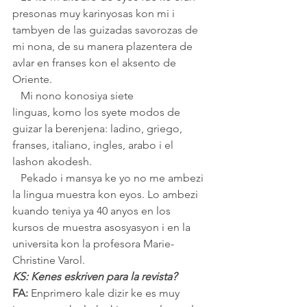
presonas muy karinyosas kon mi i 
tambyen de las guizadas savorozas de 
mi nona, de su manera plazentera de 
avlar en franses kon el aksento de 
Oriente. 
   Mi nono konosiya siete 
linguas, komo los syete modos de 
guizar la berenjena: ladino, griego, 
franses, italiano, ingles, arabo i el 
lashon akodesh.
   Pekado i mansya ke yo no me ambezi 
la lingua muestra kon eyos. Lo ambezi 
kuando teniya ya 40 anyos en los 
kursos de muestra asosyasyon i en la 
universita kon la profesora Marie-
Christine Varol.
KS: Kenes eskriven para la revista?
FA:
 Enprimero kale dizir ke es muy 