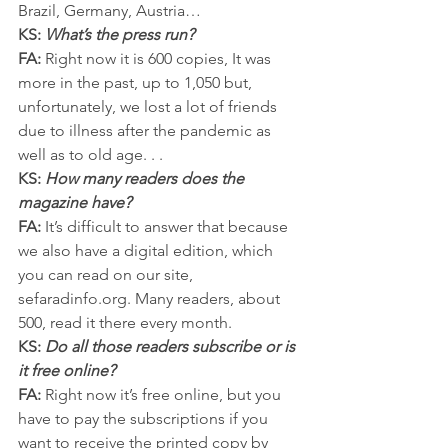
Brazil, Germany, Austria…
KS: 
What’s the press run?
FA:
 Right now it is 600 copies, It was 
more in the past, up to 1,050 but, 
unfortunately, we lost a lot of friends 
due to illness after the pandemic as 
well as to old age. . . 
KS:
 How many readers does the 
magazine have?
FA:
 It’s difficult to answer that because 
we also have a digital edition, which 
you can read on our site, 
sefaradinfo.org. Many readers, about 
500, read it there every month.
KS:
Do all those readers subscribe or is 
it free online?
FA:
 Right now it’s free online, but you 
have to pay the subscriptions if you 
want to receive the printed copy by 