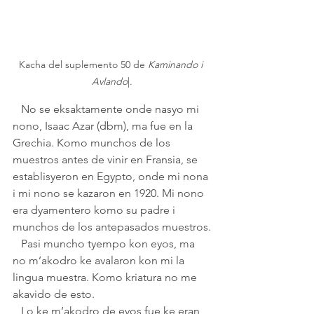
Kacha del suplemento 50 de 
Kaminando i 
Avlando
|.
   No se eksaktamente onde nasyo mi 
nono, Isaac Azar (dbm), ma fue en la 
Grechia. Komo munchos de los 
muestros antes de vinir en Fransia, se 
establisyeron en Egypto, onde mi nona 
i mi nono se kazaron en 1920. Mi nono 
era dyamentero komo su padre i 
munchos de los antepasados muestros.
   Pasi muncho tyempo kon eyos, ma 
no m’akodro ke avalaron kon mi la 
lingua muestra. Komo kriatura no me 
akavido de esto. 
   Lo ke m’akodro de eyos fue ke eran 