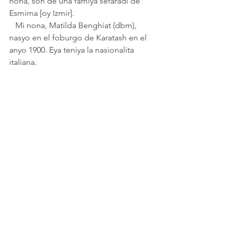
nona, son de una famiya sefaradi de 
Esmirna [oy Izmir]. 
   Mi nona, Matilda Benghiat (dbm), 
nasyo en el foburgo de Karatash en el 
anyo 1900. Eya teniya la nasionalita 
italiana. 