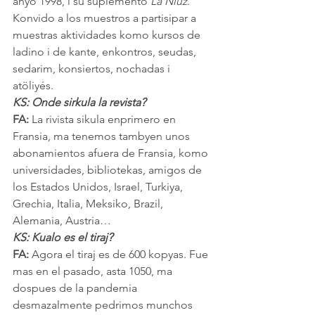
anyo 1998, i su suplemento 
La Niuz
. 
Konvido a los muestros a partisipar a 
muestras aktividades komo kursos de 
ladino i de kante, enkontros, seudas, 
sedarim, konsiertos, nochadas i 
atöliyés.
KS: Onde sirkula la revista?
FA:
 La rivista sikula enprimero en 
Fransia, ma tenemos tambyen unos 
abonamientos afuera de Fransia, komo 
universidades, bibliotekas, amigos de 
los Estados Unidos, Israel, Turkiya, 
Grechia, Italia, Meksiko, Brazil, 
Alemania, Austria…
KS: Kualo es el tiraj?
FA:
 Agora el tiraj es de 600 kopyas. Fue 
mas en el pasado, asta 1050, ma 
dospues de la pandemia 
desmazalmente pedrimos munchos 