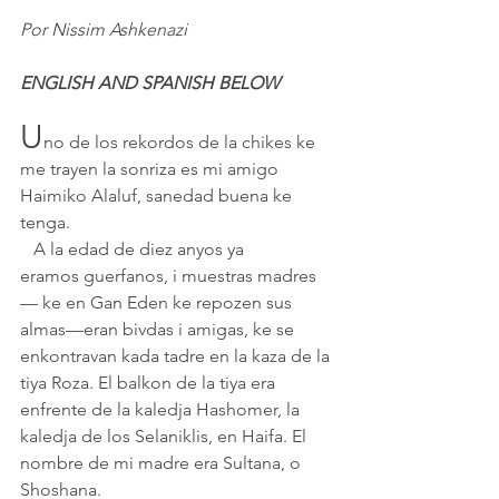
Por Nissim Ashkenazi
ENGLISH AND SPANISH BELOW
U
no de los rekordos de la chikes ke 
me trayen la sonriza es mi amigo 
Haimiko Alaluf, sanedad buena ke 
tenga.
   A la edad de diez anyos ya 
eramos guerfanos, i muestras madres
— ke en Gan Eden ke repozen sus 
almas—eran bivdas i amigas, ke se 
enkontravan kada tadre en la kaza de la 
tiya Roza. El balkon de la tiya era 
enfrente de la kaledja Hashomer, la 
kaledja de los Selaniklis, en Haifa. El 
nombre de mi madre era Sultana, o 
Shoshana.