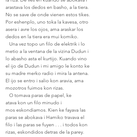
arastava los dedos en basho, a la tiera. 
No se save de onde vienen estos tikes. 
Por eshenplo, uno toka la kavesa, otro 
asera i avre los ojos, ama araskar los 
dedos en la tiera era mui komiko.
   Una vez topo un filo de elektrik i lo 
metio a la ventana de la vizina Dudun i 
lo abasho asta el kurtijo. Kuando vino 
el ijo de Dudun i mi amigo le konto ke 
su madre merko radio i mira la antena. 
El ijo se entro i salio kon aravia, ama 
mozotros fuimos kon rizas.
   O tomava paras de papel, ke 
atava kon un filo minudo i 
mos eskondiamos. Kien ke fayava las 
paras se abokava i Hamiko travava el 
filo i las paras se fuyen . . . i todos kon 
rizas, eskondidos detras de la parey. 