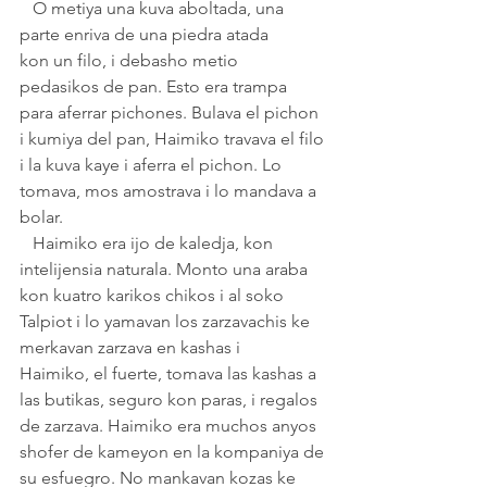
   O metiya una kuva aboltada, una 
parte enriva de una piedra atada 
kon un filo, i debasho metio 
pedasikos de pan. Esto era trampa 
para aferrar pichones. Bulava el pichon 
i kumiya del pan, Haimiko travava el filo 
i la kuva kaye i aferra el pichon. Lo 
tomava, mos amostrava i lo mandava a 
bolar.
   Haimiko era ijo de kaledja, kon 
intelijensia naturala. Monto una araba 
kon kuatro karikos chikos i al soko 
Talpiot i lo yamavan los zarzavachis ke 
merkavan zarzava en kashas i    
Haimiko, el fuerte, tomava las kashas a 
las butikas, seguro kon paras, i regalos 
de zarzava. Haimiko era muchos anyos 
shofer de kameyon en la kompaniya de 
su esfuegro. No mankavan kozas ke 