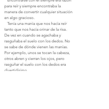
   Encontrarse con él siempre era razón 
para reír y siempre encontraba la 
manera de convertir cualquier situación 
en algo gracioso.
   Tenía una manía que nos hacía reír 
tanto que nos hacía orinar de la risa. 
De vez en cuando se agachaba y 
rasguñaba el suelo con los dedos. No 
se sabe de dónde vienen las manías. 
Por ejemplo, unos se tocan la cabeza, 
otros abren y cierran los ojos, pero 
rasguñar el suelo con los dedos era 
divertidísimo.
   Una vez pasó un cable por la ventana 
de su vecina Dudun que llegaba hasta 
el patio. Cuando entró el hijo de 
Dudun, Haimiko le dijo que su madre 
había comprado una radio y que esa 
era la antena. El muchacho salió 