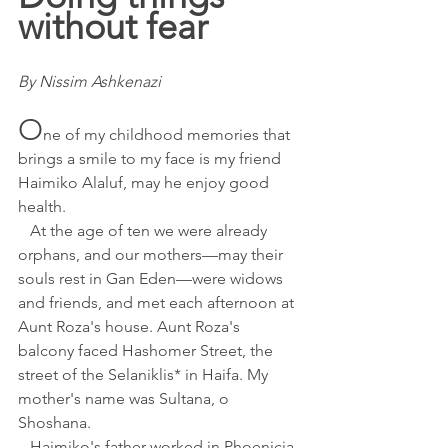
without fear
By Nissim Ashkenazi
O
ne of my childhood memories that 
brings a smile to my face is my friend 
Haimiko Alaluf, may he enjoy good 
health.
   At the age of ten we were already 
orphans, and our mothers—may their 
souls rest in Gan Eden—were widows 
and friends, and met each afternoon at 
Aunt Roza's house. Aunt Roza's 
balcony faced Hashomer Street, the 
street of the Selaniklis* in Haifa. My 
mother's name was Sultana, o 
Shoshana.
   Haimiko's father worked in Phoenicia 