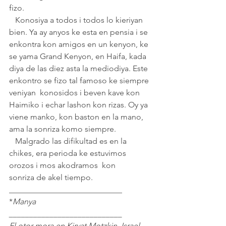
fizo. 
   Konosiya a todos i todos lo kieriyan 
bien. Ya ay anyos ke esta en pensia i se 
enkontra kon amigos en un kenyon, ke 
se yama Grand Kenyon, en Haifa, kada 
diya de las diez asta la mediodiya. Este 
enkontro se fizo tal famoso ke siempre 
veniyan  konosidos i beven kave kon 
Haimiko i echar lashon kon rizas. Oy ya 
viene manko, kon baston en la mano, 
ama la sonriza komo siempre.
   Malgrado las difikultad es en la 
chikes, era perioda ke estuvimos 
orozos i mos akodramos  kon 
sonriza de akel tiempo.
____________________________
*
Manya
____________________________
El otor mora en Kiryat Motzkin, Israel.