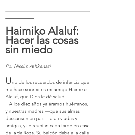
___________________________________
___________________________________
____________
Haimiko Alaluf: 
Hacer las cosas 
sin miedo
Por Nissim Ashkenazi
U
no de los recuerdos de infancia que 
me hace sonreír es mi amigo Haimiko 
Alaluf, que Dios le dé salud.
   A los diez años ya éramos huérfanos, 
y nuestras madres —que sus almas 
descansen en paz— eran viudas y 
amigas, y se reunían cada tarde en casa 
de la tía Roza. Su balcón daba a la calle 