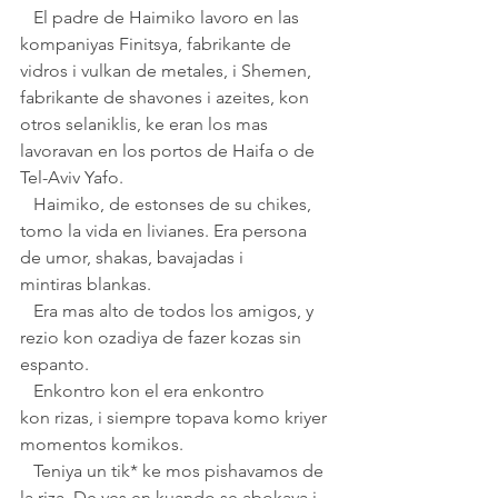
   El padre de Haimiko lavoro en las 
kompaniyas Finitsya, fabrikante de 
vidros i vulkan de metales, i Shemen, 
fabrikante de shavones i azeites, kon 
otros selaniklis, ke eran los mas 
lavoravan en los portos de Haifa o de 
Tel-Aviv Yafo.
   Haimiko, de estonses de su chikes, 
tomo la vida en livianes. Era persona 
de umor, shakas, bavajadas i 
mintiras blankas.
   Era mas alto de todos los amigos, y 
rezio kon ozadiya de fazer kozas sin 
espanto. 
   Enkontro kon el era enkontro 
kon rizas, i siempre topava komo kriyer 
momentos komikos. 
   Teniya un tik* ke mos pishavamos de 
la riza. De ves en kuando se abokava i 