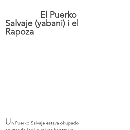
			El Puerko 
Salvaje (yabani) i el 
Rapoza
U
n Puerko Salvaje estava okupado 
aguzando los kolmiyos kontra un 