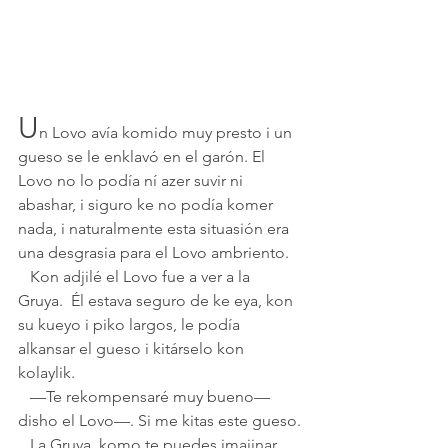
U
n Lovo avía komido muy presto i un 
gueso se le enklavó en el garón. El 
Lovo no lo podía ní azer suvir ni 
abashar, i siguro ke no podía komer 
nada, i naturalmente esta situasión era 
una desgrasia para el Lovo ambriento.
   Kon adjilé el Lovo fue a ver a la 
Gruya.  Él estava seguro de ke eya, kon 
su kueyo i piko largos, le podía 
alkansar el gueso i kitárselo kon 
kolaylik.
   —Te rekompensaré muy bueno—
disho el Lovo—. Si me kitas este gueso.
   La Gruya, komo te puedes imajinar, 