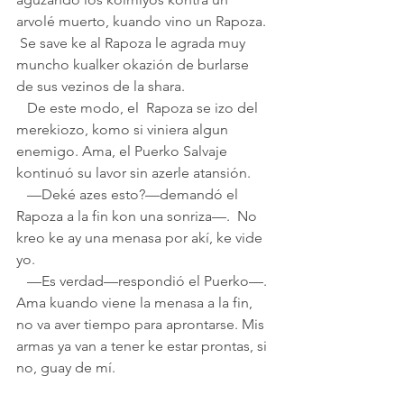
arvolé muerto, kuando vino un Rapoza. 
 Se save ke al Rapoza le agrada muy 
muncho kualker okazión de burlarse 
de sus vezinos de la shara.
   De este modo, el  Rapoza se izo del 
merekiozo, komo si viniera algun 
enemigo. Ama, el Puerko Salvaje 
kontinuó su lavor sin azerle atansión.
   —Deké azes esto?—demandó el 
Rapoza a la fin kon una sonriza—.  No 
kreo ke ay una menasa por akí, ke vide 
yo.
   —Es verdad—respondió el Puerko—. 
Ama kuando viene la menasa a la fin, 
no va aver tiempo para aprontarse. Mis 
armas ya van a tener ke estar prontas, si 
no, guay de mí.