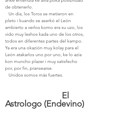
anke entendía ke avía poka posibildad 
de obtenerlo.
   Un día, los Toros se metieron en 
pleto i kuando se aserkó el León 
ambierto a verlos komo era su uzo, los 
vido muy leshos kada uno de los otros, 
todos en diferentes partes del kampo.
Ya era una okazión muy kolay para el 
León atakarlos uno por uno, ke lo azía 
kon muncho plazer i muy satisfecho 
por, por fin, pransearse.
   Unidos somos más fuertes.
					El 
Astrologo (Endevino)