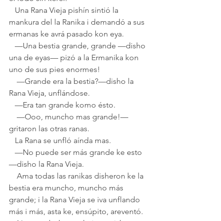
   Una Rana Vieja pishín sintió la 
mankura del la Ranika i demandó a sus 
ermanas ke avrá pasado kon eya.
   —Una bestia grande, grande —disho 
una de eyas— pizó a la Ermanika kon 
uno de sus pies enormes!
    —Grande era la bestia?—disho la 
Rana Vieja, unflándose.  
   —Era tan grande komo ésto.
    —Ooo, muncho mas grande!—
gritaron las otras ranas. 
   La Rana se unfló aínda mas.  
   —No puede ser más grande ke esto
—disho la Rana Vieja. 
    Ama todas las ranikas disheron ke la 
bestia era muncho, muncho más 
grande; i la Rana Vieja se iva unflando 
más i más, asta ke, ensúpito, areventó.