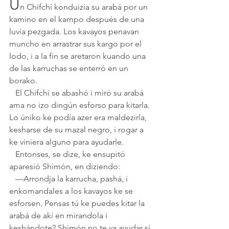
U
n Chifchí konduizía su arabá por un 
kamino en el kampo después de una 
luvía pezgada. Los kavayos penavan 
muncho en arrastrar sus kargo por el 
lodo, i a la fin se aretaron kuando una 
de las karruchas se enterró en un 
borako.
   El Chifchí se abashó i miró su arabá 
ama no izo dingún esforso para kitarla. 
Lo úniko ke podía azer era maldezirla, 
kesharse de su mazal negro, i rogar a 
ke viniera alguno para ayudarle.
   Entonses, se dize, ke ensupitó 
aparesió Shimón, en diziendo: 
   —Arrondja la karrucha, pashá, i 
enkomandales a los kavayos ke se 
esforsen. Pensas tú ke puedes kitar la 
arabá de akí en mirandola i 
keshándote? Shimón no te va ayudar sí 