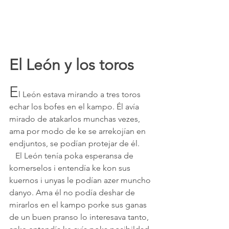
El León y los toros
E
l León estava mirando a tres toros 
echar los bofes en el kampo. Él avía 
mirado de atakarlos munchas vezes, 
ama por modo de ke se arrekojían en 
endjuntos, se podían protejar de él.
   El León tenía poka esperansa de 
komerselos i entendía ke kon sus 
kuernos i unyas le podían azer muncho 
danyo. Ama él no podía deshar de 
mirarlos en el kampo porke sus ganas 
de un buen pranso lo interesava tanto, 