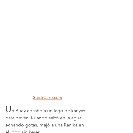
StockCake.com
U
n Buey abashó a un lago de kanyas 
para bever.  Kuando saltó en la agua 
echando gotas, majó a una Ranika en 
el lodo sin kerer.