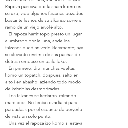
Rapoza paseava por la shara komo era 
su uzo, vido algunos faizanes pozados 
bastante leshos de su alkanso sovre el 
ramo de un viejo arvolé alto.
   El rapoza harrif topo presto un lugar 
alumbrado por la luna, ande los 
faizanes puedian verlo klaramente; aya 
se alevanto ensima de sus pachas de 
detras i empeso un baile loko.  
   En primero, dio munchas vueltas 
komo un topatch, dospues, salto en 
alto i en abasho, aziendo todo modo 
de kabriolas dezmodradas.
   Los faizanes se kedaron  mirando 
mareados. No tenian ozadia ni para 
parpadear, por el espanto de peryerlo 
de vista un solo punto.
   Una vez el rapoza izo komo si estava 