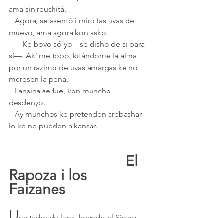
ama sin reushitá.
   Agora, se asentó i miró las uvas de 
muevo, ama agora kon asko.
   —Ke bovo só yo—se disho de sí para 
sí—. Akí me topo, kitándome la alma 
por un razimo de uvas amargas ke no 
meresen la pena.
   I ansina se fue, kon muncho 
desdenyo.
   Ay munchos ke pretenden arebashar 
lo ke no pueden alkansar.
						El 
Rapoza i los 
Faizanes 
U
na tadre de luna, kuando el Sinyor 