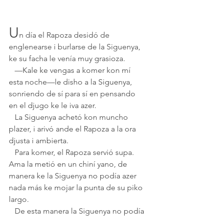
U
n día el Rapoza desidó de 
englenearse i burlarse de la Siguenya, 
ke su facha le venía muy grasioza.
   —Kale ke vengas a komer kon mí 
esta noche—le disho a la Siguenya, 
sonriendo de sí para sí en pensando 
en el djugo ke le iva azer. 
   La Siguenya achetó kon muncho 
plazer, i arivó ande el Rapoza a la ora 
djusta i ambierta.
   Para komer, el Rapoza servió supa. 
Ama la metió en un chiní yano, de 
manera ke la Siguenya no podía azer 
nada más ke mojar la punta de su piko 
largo.
   De esta manera la Siguenya no podía 