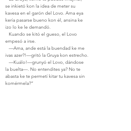
se inkietó kon la idea de meter su 
kavesa en el garón del Lovo. Ama eya 
kería pasarse bueno kon él, ansina ke 
izo lo ke le demandó.
   Kuando se kitó el gueso, el Lovo 
empesó a irse.  
   —Ama, ande está la buendad ke me 
ivas azer?!—gritó la Gruya kon estrecho.
   —Kuálo!—grunyó el Lovo, dándose 
la buelta—. No entendites ya? No te 
abasta ke te permetí kitar tu kavesa sin 
komérmela?”