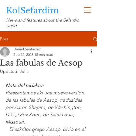
KolSefardim
News and features about the Sefardic
world
Post
Daniel Santacruz
Sep 12, 2025
18 min read
Las fabulas de Aesop
Updated:
Jul 5
Nota del redaktor
Preszentamos aki una mueva version 
de las fabulas de Aesop, traduzidas 
por Aaron Shapiro, de Washington, 
D.C., i Roz Koen, de Saint Louis, 
Missouri.
   El eskritor grego Aesop  bivio en el 