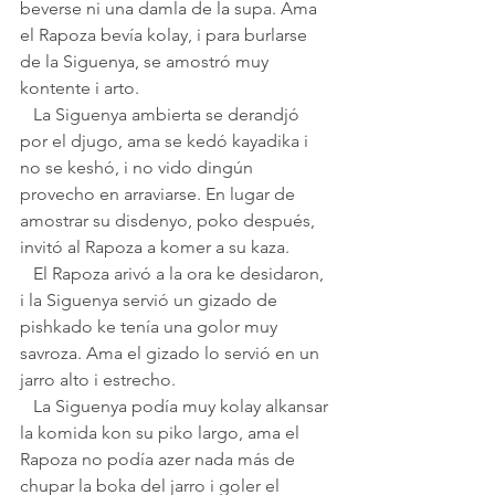
beverse ni una damla de la supa. Ama 
el Rapoza bevía kolay, i para burlarse 
de la Siguenya, se amostró muy 
kontente i arto.
   La Siguenya ambierta se derandjó 
por el djugo, ama se kedó kayadika i 
no se keshó, i no vido dingún 
provecho en arraviarse. En lugar de 
amostrar su disdenyo, poko después, 
invitó al Rapoza a komer a su kaza.
   El Rapoza arivó a la ora ke desidaron, 
i la Siguenya servió un gizado de 
pishkado ke tenía una golor muy 
savroza. Ama el gizado lo servió en un 
jarro alto i estrecho.
   La Siguenya podía muy kolay alkansar 
la komida kon su piko largo, ama el 
Rapoza no podía azer nada más de 
chupar la boka del jarro i goler el 