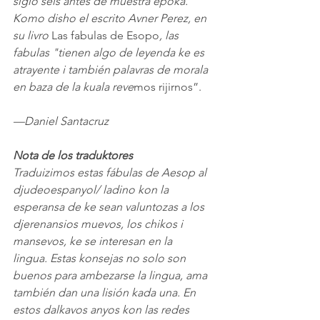
siglo seis antes de muestra epoka. 
Komo disho el escrito Avner Perez, en 
su livro 
Las fabulas de Esopo
, las 
fabulas "tienen algo de leyenda ke es 
atrayente i también palavras de morala 
en baza de la kuala reve
mos rijirnos”.
—Daniel Santacruz
Nota de los traduktores
Traduizimos estas fábulas de Aesop al 
djudeoespanyol/ ladino kon la 
esperansa de ke sean valuntozas a los 
djerenansios muevos, los chikos i 
mansevos, ke se interesan en la 
lingua. Estas konsejas no solo son 
buenos para ambezarse la lingua, ama 
también dan una lisión kada una. En 
estos dalkavos anyos kon las redes 