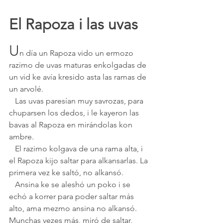
El Rapoza i las uvas 
U
n día un Rapoza vido un ermozo 
razimo de uvas maturas enkolgadas de 
un vid ke avía kresido asta las ramas de 
un arvolé. 
   Las uvas paresían muy savrozas, para 
chuparsen los dedos, i le kayeron las 
bavas al Rapoza en mirándolas kon 
ambre.
   El razimo kolgava de una rama alta, i 
el Rapoza kijo saltar para alkansarlas. La 
primera vez ke saltó, no alkansó.
   Ansina ke se aleshó un poko i se 
echó a korrer para poder saltar más 
alto, ama mezmo ansina no alkansó. 
Munchas vezes más, miró de saltar, 