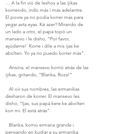
… A la fin vió de leshos a las ijikas 
korriendo, indo más i más adelantre.  
El povre ya no podia korrer más para 
yegar asta eyas. Ké azer? Mirando de 
un lado a otro, el papá topó un 
mansevo i le disho, “Por favor, 
ayúdame!  Korre i dile a mis ijas ke 
abolten. Yo ya no puedo korrer más”.
   Ansina, el mansevo korrió atrás de las 
ijikas, gritando, “Blanka, Roza!”
   Al oír sus nombres, las ermanikas 
desharon de korrer. El mansevo les 
disho, “Ijas, sus papá kere ke abolten 
kon mí. El está atrás”.
   Blanka, komo ermana grande i 
pensando en kudiar a su ermanika, 