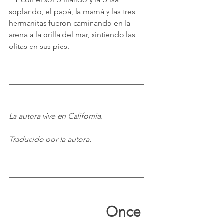
soplando, el papá, la mamá y las tres 
hermanitas fueron caminando en la 
arena a la orilla del mar, sintiendo las 
olitas en sus pies.
___________________________________
___________________________________
_________
La autora vive en California.
Traducido por la autora.
___________________________________
___________________________________
_________
					Once 