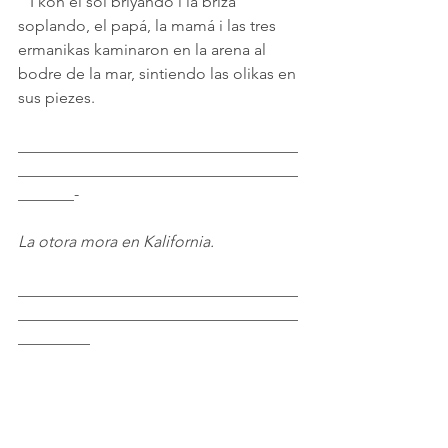
   I kon el sol briyando i la briza 
soplando, el papá, la mamá i las tres 
ermanikas kaminaron en la arena al 
bodre de la mar, sintiendo las olikas en 
sus piezes.
___________________________________
___________________________________
_______-
La otora mora en Kalifornia.
___________________________________
___________________________________
_________