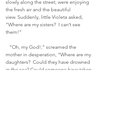
slowly along the street, were enjoying 
the fresh air and the beautiful 
view. Suddenly, little Violeta asked, 
“Where are my sisters?  I can’t see 
them!”
   “Oh, my God!,” screamed the 
mother in desperation, “Where are my 
daughters?  Could they have drowned 
in the sea? Could someone have taken 
them?  Where can we find them?”
   The father quickly started running 
ahead to look for them while the 
mother, crying, hugged little Violeta 
tightly.
   The little one, seeing her mother, 
also cried, but asked her with curiosity, 