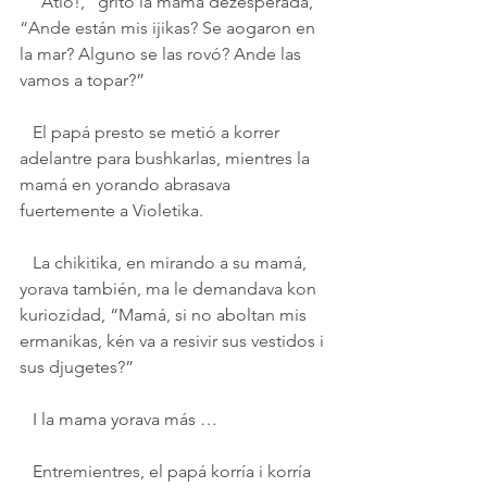
   “Atió!,” gritó la mamá dezesperada, 
“Ande están mis ijikas? Se aogaron en 
la mar? Alguno se las rovó? Ande las 
vamos a topar?”
   El papá presto se metió a korrer 
adelantre para bushkarlas, mientres la 
mamá en yorando abrasava 
fuertemente a Violetika. 
   La chikitika, en mirando a su mamá, 
yorava también, ma le demandava kon 
kuriozidad, “Mamá, si no aboltan mis 
ermanikas, kén va a resivir sus vestidos i 
sus djugetes?”
   I la mama yorava más …
   Entremientres, el papá korría i korría 