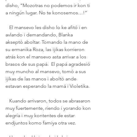
disho, “Mozotras no podemos ir kon ti 
a ningún lugar. No te konosemos…!” 
   El mansevo les disho lo ke afitó i en 
avlando i demandando, Blanka 
akseptó aboltar. Tomando la mano de 
su ermanika Roza, las ijikas korrieron 
atrás kon el mansevo asta arrivar a los 
brasos de sus papá.  El papá agradesió 
muy muncho al mansevo, tomó a sus 
ijikas de las manos i aboltó ande 
estavan esperando la mamá i Violetika.  
   Kuando arrivaron, todos se abrasaron 
muy fuertemente, riendo i yorando kon 
alegría i muy kontentes de estar 
endjuntos komo famiya otra vez.