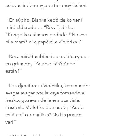
estavan indo muy presto i muy leshos!
   En súpito, Blanka kedó de korrer i 
miró alderedor… “Roza”, disho, 
“Kreigo ke estamos pedridas! No veo 
ni a mamá ni a papá ni a Violetika!” 
   Roza miró también i se metió a yorar 
en gritando, “Ande están? Ande 
están?”
   Los djenitores i Violetika, kaminando 
avagar avagar por la kaye tomando el 
fresko, gozavan de la ermoza vista.  
Ensúpito Violetika demandó, “Ande 
están mis ermanikas? No las puedo 
ver!”