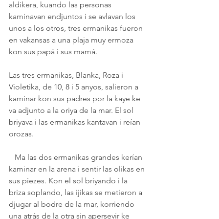
aldikera, kuando las personas 
kaminavan endjuntos i se avlavan los 
unos a los otros, tres ermanikas fueron 
en vakansas a una plaja muy ermoza 
kon sus papá i sus mamá.
Las tres ermanikas, Blanka, Roza i 
Violetika, de 10, 8 i 5 anyos, salieron a 
kaminar kon sus padres por la kaye ke 
va adjunto a la oriya de la mar. El sol 
briyava i las ermanikas kantavan i reían 
orozas.
   Ma las dos ermanikas grandes kerían 
kaminar en la arena i sentir las olikas en 
sus piezes. Kon el sol briyando i la 
briza soplando, las ijikas se metieron a 
djugar al bodre de la mar, korriendo 
una atrás de la otra sin apersevir ke 