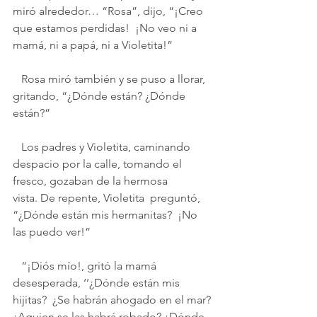
miró alrededor… “Rosa”, dijo, “¡Creo 
que estamos perdidas!  ¡No veo ni a 
mamá, ni a papá, ni a Violetita!”
   Rosa miró también y se puso a llorar, 
gritando, “¿Dónde están? ¿Dónde 
están?”
   Los padres y Violetita, caminando 
despacio por la calle, tomando el 
fresco, gozaban de la hermosa 
vista. De repente, Violetita  preguntó, 
“¿Dónde están mis hermanitas?  ¡No 
las puedo ver!”
   “¡Diós mío!, gritó la mamá 
desesperada, ‘’¿Dónde están mis 
hijitas?  ¿Se habrán ahogado en el mar? 
¿Aguien se las habrá robado? ¿Dónde 