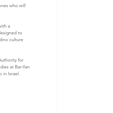
nes who will 
ith a 
designed to 
dino culture 
uthority for 
dies at Bar-Ilan 
 in Israel.