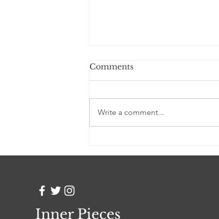
Comments
Write a comment...
A story of loyalty told in
striking drawings
Inner Pieces