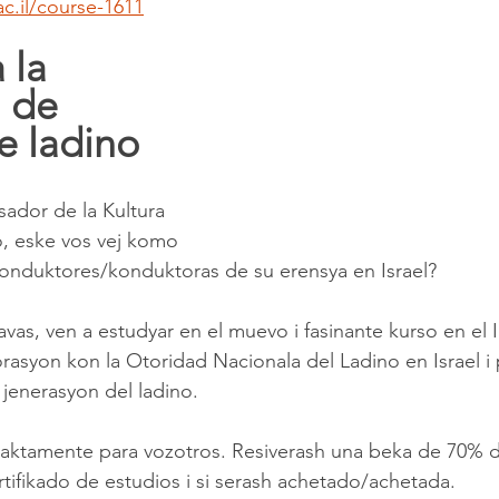
ac.il/course-1611
 la 
 de 
e ladino
ador de la Kultura 
o, eske vos vej komo 
konduktores/konduktoras de su erensya en Israel?
avas, ven a estudyar en el muevo i fasinante kurso en el In
orasyon kon la Otoridad Nacionala del Ladino en Israel i
 jenerasyon del ladino.
aktamente para vozotros. Resiverash una beka de 70% de
ertifikado de estudios i si serash achetado/achetada.