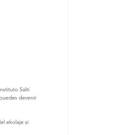
stituto Salti 
 puedes devenir 
l ekolaje si 