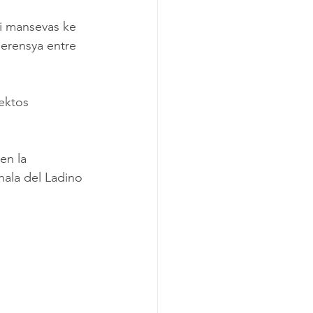
i mansevas ke 
 erensya entre 
ektos 
en la 
nala del Ladino 