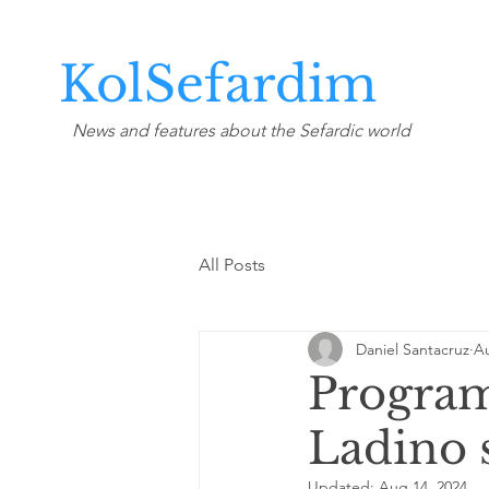
KolSefardim
News and features about the Sefardic world
All Posts
Daniel Santacruz
Au
Program
Ladino 
Updated:
Aug 14, 2024