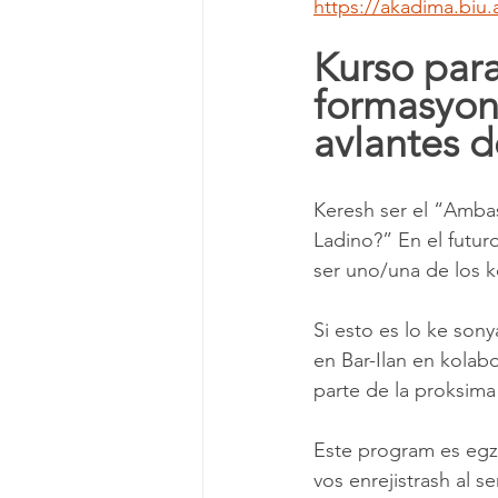
https://akadima.biu.
Kurso para
formasyon
avlantes d
Keresh ser el “Ambas
Ladino?” En el futur
ser uno/una de los 
Si esto es lo ke sony
en Bar-Ilan en kolab
parte de la proksima
Este program es egz
vos enrejistrash al s