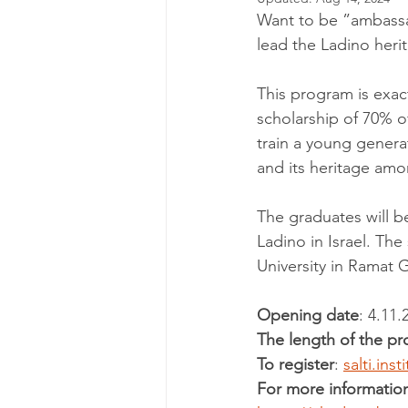
Want to be ”ambassad
lead the Ladino herit
This program is exact
scholarship of 70% of
train a young generat
and its heritage amon
The graduates will be
Ladino in Israel. The 
University in Ramat G
Opening date
: 4.11.
The length of the p
To register
: 
salti.ins
For more informatio