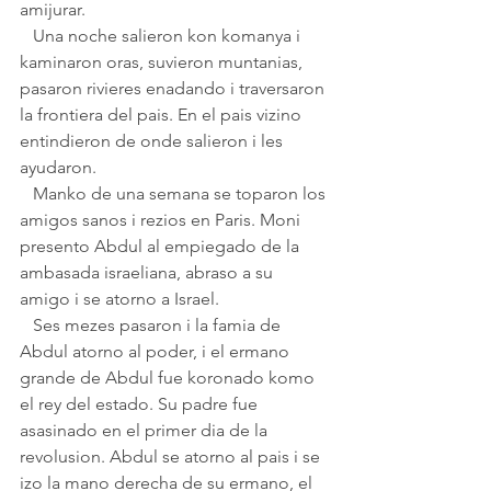
amijurar.
   Una noche salieron kon komanya i 
kaminaron oras, suvieron muntanias, 
pasaron rivieres enadando i traversaron 
la frontiera del pais. En el pais vizino 
entindieron de onde salieron i les 
ayudaron.
   Manko de una semana se toparon los 
amigos sanos i rezios en Paris. Moni 
presento Abdul al empiegado de la 
ambasada israeliana, abraso a su 
amigo i se atorno a Israel.
   Ses mezes pasaron i la famia de 
Abdul atorno al poder, i el ermano 
grande de Abdul fue koronado komo 
el rey del estado. Su padre fue 
asasinado en el primer dia de la 
revolusion. Abdul se atorno al pais i se 
izo la mano derecha de su ermano, el 