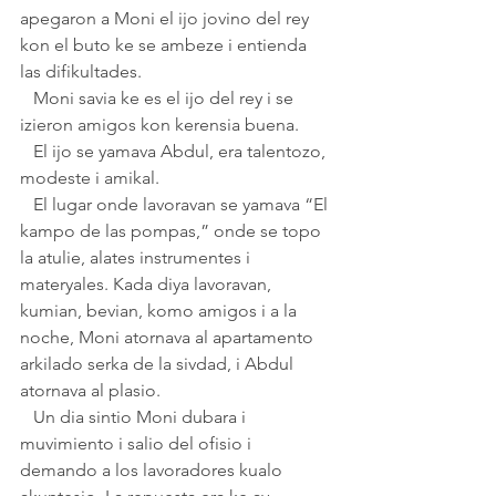
apegaron a Moni el ijo jovino del rey 
kon el buto ke se ambeze i entienda 
las difikultades.
   Moni savia ke es el ijo del rey i se 
izieron amigos kon kerensia buena.
   El ijo se yamava Abdul, era talentozo, 
modeste i amikal.
   El lugar onde lavoravan se yamava “El 
kampo de las pompas,” onde se topo 
la atulie, alates instrumentes i 
materyales. Kada diya lavoravan, 
kumian, bevian, komo amigos i a la 
noche, Moni atornava al apartamento 
arkilado serka de la sivdad, i Abdul 
atornava al plasio.
   Un dia sintio Moni dubara i 
muvimiento i salio del ofisio i 
demando a los lavoradores kualo 