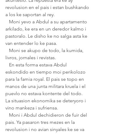
akuntesio. La repuesta era ke ay 
revolusion en el pais i estan bushkando 
a los ke saportan al rey.
   Moni yevo a Abdul a su apartamento 
arkilado, ke era en un deredor kalmo i 
pastoralo. Le disho ke no salga asta ke 
van entender lo ke pasa.
   Moni se akupo de todo, la kumida, 
livros, jornales i revistas.
   En esta forma estava Abdul 
eskondido en tiempo moi perikolozo 
para la famia royal. El pais se topo en 
manos de una junta militara kruela i el 
puevlo no estava kontente del todo.   
La situasion ekonomika se deteryoro i 
vino mankeza i sufriensa.
   Moni i Abdul dechidieron de fuir del 
pais. Ya pasaron tres mezes en la 
revolusion i no avian sinyales ke se va 