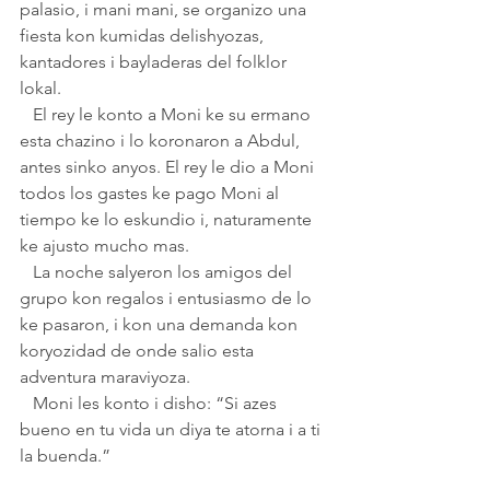
palasio, i mani mani, se organizo una 
fiesta kon kumidas delishyozas, 
kantadores i bayladeras del folklor 
lokal.
   El rey le konto a Moni ke su ermano 
esta chazino i lo koronaron a Abdul, 
antes sinko anyos. El rey le dio a Moni 
todos los gastes ke pago Moni al 
tiempo ke lo eskundio i, naturamente 
ke ajusto mucho mas.
   La noche salyeron los amigos del 
grupo kon regalos i entusiasmo de lo 
ke pasaron, i kon una demanda kon 
koryozidad de onde salio esta 
adventura maraviyoza.
   Moni les konto i disho: “Si azes 
bueno en tu vida un diya te atorna i a ti 
la buenda.”