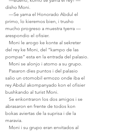
   —Bueno, komo se yama el rey? — 
disho Moni.
   —Se yama el Honorado Abdul el 
primo, lo kieremos bien, i trusho 
mucho progreso a muestra tyerra — 
arespondio el ofisier.
   Moni le arogo ke konte al sekreter 
del rey ke Moni, del “kampo de las 
pompas” esta en la entrada del palasio.
   Moni se alonjo i atorno a su grupo.
   Pasaron dies puntos i del palasio 
salio un otomobil ermozo onde iba el 
rey Abdul akompanyado kon el ofisier 
bushkando al turist Moni.
   Se enkontraron los dos amigos i se 
abrasaron en frente de todos kon 
bokas aviertas de la suprisa i de la 
maravia.
   Moni i su grupo eran envitados al 