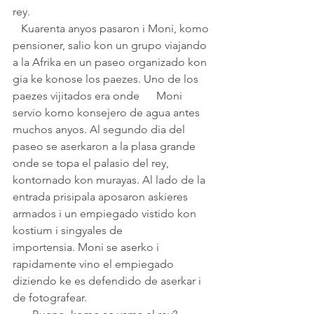
rey.
   Kuarenta anyos pasaron i Moni, komo 
pensioner, salio kon un grupo viajando 
a la Afrika en un paseo organizado kon 
gia ke konose los paezes. Uno de los 
paezes vijitados era onde      Moni 
servio komo konsejero de agua antes 
muchos anyos. Al segundo dia del 
paseo se aserkaron a la plasa grande 
onde se topa el palasio del rey, 
kontornado kon murayas. Al lado de la 
entrada prisipala aposaron askieres 
armados i un empiegado vistido kon 
kostium i singyales de 
importensia. Moni se aserko i 
rapidamente vino el empiegado 
diziendo ke es defendido de aserkar i 
de fotografear.