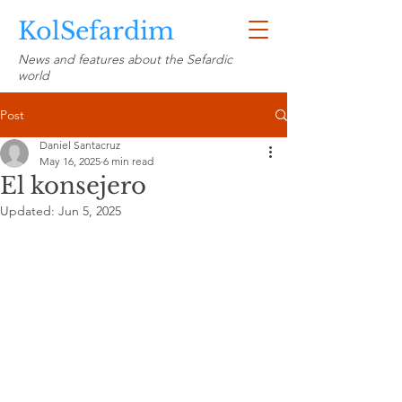
KolSefardim
News and features about the Sefardic
world
Post
Daniel Santacruz
May 16, 2025
6 min read
El konsejero
Updated:
Jun 5, 2025