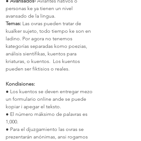
● 
Avansados꞉ 
Avlantes nativos o 
personas ke ya tienen un nivel 
avansado de la lingua.
Temas:
 Las ovras pueden tratar de 
kualker sujeto, todo tiempo ke son en 
ladino. Por agora no tenemos 
kategorías separadas komo poezias, 
análisis sientífikas, kuentos para 
kriaturas, o kuentos.  Los kuentos 
pueden ser fiktisios o reales.
Kondisiones: 
● Los kuentos se deven entregar mezo 
un formulario online ande se puede 
kopiar i apegar el teksto.
● El número máksimo de palavras es 
1,000.
● Para el djuzgamiento las ovras se 
prezentarán anónimas, ansi rogamos 