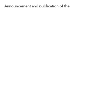
Announcement and publication of the 
winning entries
The winners will be announced at the 
end of January 2025 or beginning of 
February, depending on the number of 
entries received. Their stories will be 
published in several magazines and 
journals around the world.
August 16, 2024
See All
Recent Posts