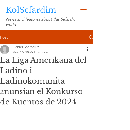
KolSefardim
News and features about the Sefardic
world
Post
Daniel Santacruz
Aug 16, 2024
3 min read
La Liga Amerikana del
Ladino i
Ladinokomunita
anunsian el Konkurso
de Kuentos de 2024