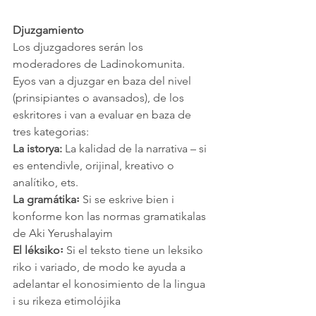
Djuzgamiento
Los djuzgadores serán los 
moderadores de Ladinokomunita. 
Eyos van a djuzgar en baza del nivel 
(prinsipiantes o avansados), de los 
eskritores i van a evaluar en baza de 
tres kategorias:
La istorya:
 La kalidad de la narrativa – si 
es entendivle, orijinal, kreativo o 
analítiko, ets.
La gramátika꞉ 
Si se eskrive bien i 
konforme kon las normas gramatikalas 
de Aki Yerushalayim
El léksiko꞉ 
Si el teksto tiene un leksiko 
riko i variado, de modo ke ayuda a 
adelantar el konosimiento de la lingua 
i su rikeza etimolójika