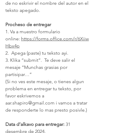
de no eskrivir el nombre del autor en el 
teksto apegado.
Procheso de entregar
1.
 Va
a muestro formulario 
online: 
https://forms.office.com/r/6Xiiw
Hbx4p
2.  Apega (paste) tu teksto ayi.
3. Klika “submit”.  Te deve salir el 
mesaje “Munchas grasias por 
partisipar…”
(Si no ves este mesaje, o tienes algun 
problema en entregar tu teksto, por 
favor eskrivemos a 
aar.shapiro@gmail.com i vamos a tratar 
de responderte lo mas presto posivle.)
Data d’alkavo para entregar:
 31 
desembre de 2024.