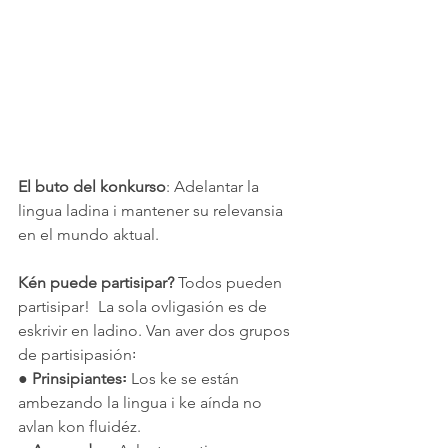
El buto del konkurso
: Adelantar la 
lingua ladina i mantener su relevansia 
en el mundo aktual.
Kén puede partisipar? 
Todos pueden 
partisipar!  La sola ovligasión es de 
eskrivir en ladino. Van aver dos grupos 
de partisipasión꞉
● 
Prinsipiantes꞉ 
Los ke se están 
ambezando la lingua i ke aínda no 
avlan kon fluidéz.