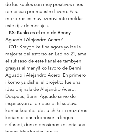
de los kualos son muy positivos i nos 
remersian por muestro lavoro. Para 
mozotros es muy ezmoviente meldar 
este djiz de mesajes.
   KS: Kualo es el rolo de Benny 
Aguado i Alejandro Acero?
   CYL: 
Kreygo ke fina agora yo ize la 
majorita del esforso en Ladino 21, ama 
el sukseso de este kanal es tambyen 
grasyas al manyifiko lavoro de Benni 
Aguado i Alejandro Acero. En primero 
i komo ya dishe, el projekto fue una 
idea orijinala de Alejandro Acero. 
Dospues, Benni Aguado sirvio de 
inspirasyon al empesijo. El suetava 
kontar kuentos de su chikez i mozotros 
keriamos dar a konoser la lingua 
sefaradi, dunke pensimos ke seria una 
buena idea kontar kon su 