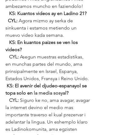
ambezamos muncho en faziendolo!
   KS: Kuantos videos ay en Ladino 21?
  CYL: 
Agora mizmo ay serka de 
sinkuenta i estamos metiendo un 
muevo video kada semana.
   KS: En kuantos paizes se ven los 
videos?
   CYL: 
Asegun muestras estadistikas, 
en munchas partes del mundo, ama 
prinsipalmente en Israel, Espanya, 
Estados Unidos, Fransya i Reino Unido.
KS: El avenir del djudeo-espanayol se 
topa solo en 
la media sosyal
?
   CYL: 
Siguro ke no, ama avagar, avagar 
la internet devino el medio mas 
importante traverso el kual prezervar i 
adelantar la lingua. Un eshemplo klaro 
es Ladinokomunita, ama egzisten 