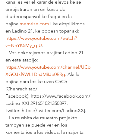
kanal es ver el karar de elevos ke se 
enrejistraron en un kurso de 
djudeoespanyol ke fragui en la 
pajina 
memrise.com
i ke eksplikimos 
en Ladino 21, ke podesh topar aki: 
https://www.youtube.com/watch?
v=NnYK5My_q-U
. 
   Vos enkorajamos a vijitar Ladino 21 
en este atadijo: 
https://www.youtube.com/channel/UCb
XGQJkl9WL1DnJM8Je0RRg
. 
Aki la 
pajina para los ke uzan ChCh 
(Chehrechitab/ 
Facebook): 
https://www.facebook.com/
Ladino-XXI-291651021350897
. 
Twitter: 
https://twitter.com/LadinoXX
I
.
   La reushita de muestro projekto 
tambyen se puede ver en los 
komentarios a los videos, la majorita 