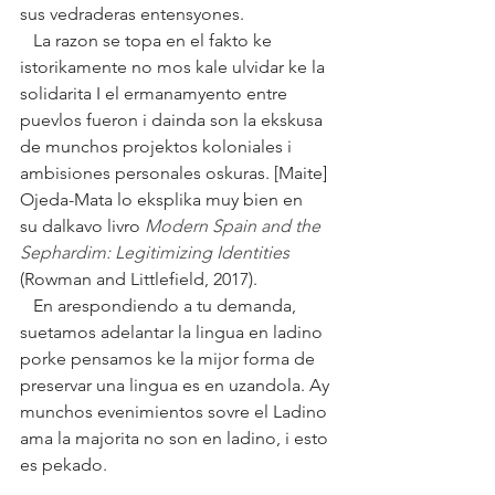
sus vedraderas entensyones. 
   La razon se topa en el fakto ke 
istorikamente no mos kale ulvidar ke la 
solidarita I el ermanamyento entre 
puevlos fueron i dainda son la ekskusa 
de munchos projektos koloniales i 
ambisiones personales oskuras. [Maite] 
Ojeda-Mata lo eksplika muy bien en 
su dalkavo livro 
Modern Spain and the 
Sephardim: Legitimizing Identities
(Rowman and Littlefield, 2017).
   En arespondiendo a tu demanda, 
suetamos adelantar la lingua en ladino 
porke pensamos ke la mijor forma de 
preservar una lingua es en uzandola. Ay 
munchos evenimientos sovre el Ladino 
ama la majorita no son en ladino, i esto 
es pekado. 