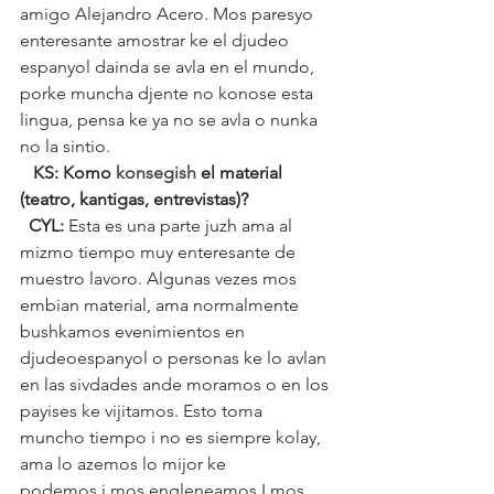
amigo Alejandro Acero. Mos paresyo 
enteresante amostrar ke el djudeo 
espanyol dainda se avla en el mundo, 
porke muncha djente no konose esta 
lingua, pensa ke ya no se avla o nunka 
no la sintio.
   KS: Komo 
konsegish
 el material 
(teatro, kantigas, entrevistas)?
CYL: 
Esta es una parte juzh ama al 
mizmo tiempo muy enteresante de 
muestro lavoro. Algunas vezes mos 
embian material, ama normalmente 
bushkamos evenimientos en 
djudeoespanyol o personas ke lo avlan 
en las sivdades ande moramos o en los 
payises ke vijitamos. Esto toma 
muncho tiempo i no es siempre kolay, 
ama lo azemos lo mijor ke
podemos i mos engleneamos I mos 