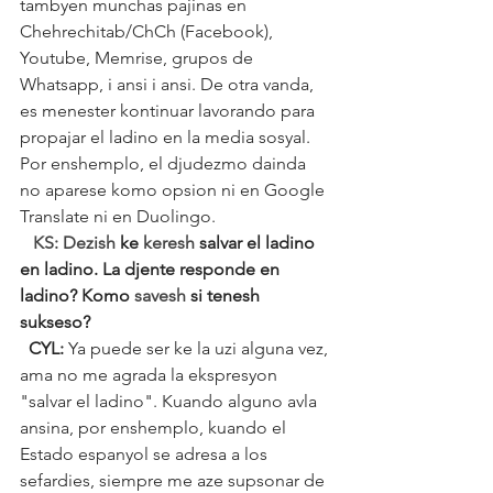
tambyen munchas pajinas en 
Chehrechitab/ChCh (Facebook), 
Youtube, Memrise, grupos de 
Whatsapp, i ansi i ansi. De otra vanda, 
es menester kontinuar lavorando para 
propajar el ladino en la media sosyal. 
Por enshemplo, el djudezmo dainda 
no aparese komo opsion ni en Google 
Translate ni en Duolingo.
   KS: Dezish
 ke 
keresh
 salvar el ladino 
en ladino. La djente responde en 
ladino? Komo 
savesh
 si tenesh 
sukseso?
  CYL: 
Ya puede ser ke la uzi alguna vez, 
ama no me agrada la ekspresyon 
"salvar el ladino". Kuando alguno avla 
ansina, por enshemplo, kuando el 
Estado espanyol se adresa a los 
sefardies, siempre me aze supsonar de 