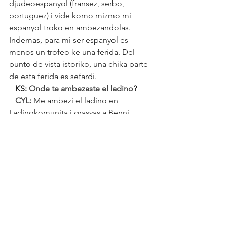
djudeoespanyol (fransez, serbo, 
portuguez) i vide komo mizmo mi 
espanyol troko en ambezandolas. 
Indemas, para mi ser espanyol es 
menos un trofeo ke una ferida. Del 
punto de vista istoriko, una chika parte 
de esta ferida es sefardi.
   KS: 
Onde te ambezaste el ladino
?
   CYL: 
Me ambezi el ladino en 
Ladinokomunita i grasyas a Benni 
Aguado lo perfeksioni. Me ambezi 
tambyen el solitreo i el rashi. Le 
remersio muncho por este lavoro 
infatigavle, el kualo siempre izo de 
baldes.
   KS: Eres profesor en New York 
University i desde aze kuanto?
   CYL: 
So elevo de doktorado en el 
departamento de espanyol i portuguez 