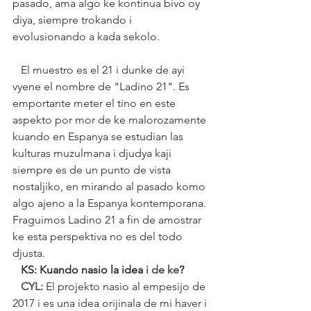
pasado, ama algo ke kontinua bivo oy 
diya, siempre trokando i 
evolusionando a kada sekolo. 
   El muestro es el 21 i dunke de ayi 
vyene el nombre de "Ladino 21". Es 
emportante meter el tino en este 
aspekto por mor de ke malorozamente 
kuando en Espanya se estudian las 
kulturas muzulmana i djudya kaji 
siempre es de un punto de vista 
nostaljiko, en mirando al pasado komo 
algo ajeno a la Espanya kontemporana. 
Fraguimos Ladino 21 a fin de amostrar 
ke esta perspektiva no es del todo 
djusta.
   KS: Kuando nasio la idea 
i de ke
?
   CYL:
El projekto nasio al empesijo de 
2017 i es una idea orijinala de mi haver i 