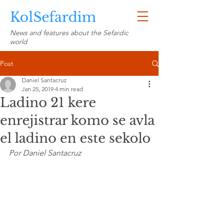
KolSefardim
News and features about the Sefardic
world
Post
Daniel Santacruz
Jan 25, 2019
4 min read
Ladino 21 kere
enrejistrar komo se avla
el ladino en este sekolo
Por Daniel Santacruz