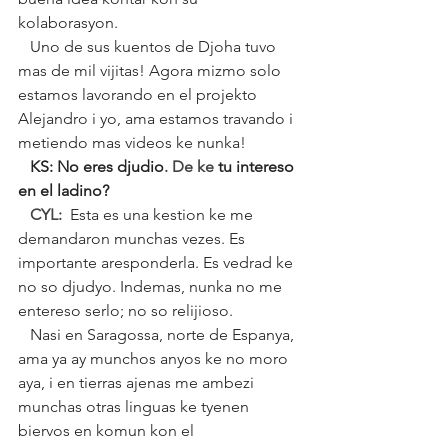
kolaborasyon. 
   Uno de sus kuentos de Djoha tuvo 
mas de mil vijitas! Agora mizmo solo 
estamos lavorando en el projekto 
Alejandro i yo, ama estamos travando i 
metiendo mas videos ke nunka!
   KS: No eres djudio
. De ke 
tu intereso 
en el ladino?
   CYL:  
Esta es una kestion ke me 
demandaron munchas vezes. Es 
importante aresponderla. Es vedrad ke 
no so djudyo. Indemas, nunka no me 
entereso serlo; no so relijioso. 
   Nasi en Saragossa, norte de Espanya, 
ama ya ay munchos anyos ke no moro 
aya, i en tierras ajenas me ambezi 
munchas otras linguas ke tyenen 
biervos en komun kon el 