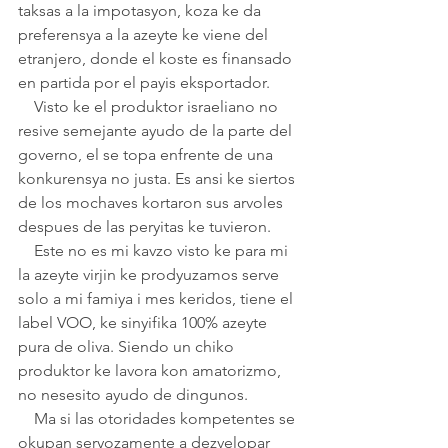
taksas a la impotasyon, koza ke da 
preferensya a la azeyte ke viene del 
etranjero, donde el koste es finansado 
en partida por el payis eksportador. 
    Visto ke el produktor israeliano no 
resive semejante ayudo de la parte del 
governo, el se topa enfrente de una 
konkurensya no justa. Es ansi ke siertos 
de los mochaves kortaron sus arvoles 
despues de las peryitas ke tuvieron.
    Este no es mi kavzo visto ke para mi 
la azeyte virjin ke prodyuzamos serve 
solo a mi famiya i mes keridos, tiene el 
label VOO, ke sinyifika 100% azeyte 
pura de oliva. Siendo un chiko 
produktor ke lavora kon amatorizmo, 
no nesesito ayudo de dingunos. 
    Ma si las otoridades kompetentes se 
okupan seryozamente a dezvelopar 