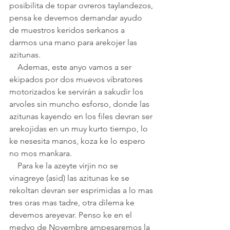
posibilita de topar ovreros taylandezos, 
pensa ke devemos demandar ayudo 
de muestros keridos serkanos a 
darmos una mano para arekojer las 
azitunas. 
    Ademas, este anyo vamos a ser 
ekipados por dos muevos vibratores 
motorizados ke servirán a sakudir los 
arvoles sin muncho esforso, donde las 
azitunas kayendo en los files devran ser 
arekojidas en un muy kurto tiempo, lo 
ke nesesita manos, koza ke lo espero 
no mos mankara. 
    Para ke la azeyte virjin no se 
vinagreye (asid) las azitunas ke se 
rekoltan devran ser esprimidas a lo mas 
tres oras mas tadre, otra dilema ke 
devemos areyevar. Penso ke en el 
medyo de Novembre ampesaremos la 