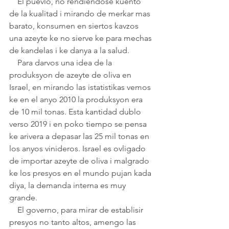
    El puevlo, no rendiendose kuento 
de la kualitad i mirando de merkar mas 
barato, konsumen en siertos kavzos 
una azeyte ke no sierve ke para mechas 
de kandelas i ke danya a la salud.
    Para darvos una idea de la 
produksyon de azeyte de oliva en 
Israel, en mirando las istatistikas vemos 
ke en el anyo 2010 la produksyon era 
de 10 mil tonas. Esta kantidad dublo 
verso 2019 i en poko tiempo se pensa 
ke arivera a depasar las 25 mil tonas en 
los anyos vinideros. Israel es ovligado 
de importar azeyte de oliva i malgrado 
ke los presyos en el mundo pujan kada 
diya, la demanda interna es muy 
grande. 
    El governo, para mirar de establisir 
presyos no tanto altos, amengo las 